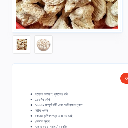
O
পণ্যের উপাদান: কুমড়োর বড়ি
১০০% দেশি
১০০% সম্পূর্ণ খাঁটি এবং কেমিক্যাল মুক্ত
সঠিক ওজন
কোনও কৃত্রিম গন্ধ এবং রঙ নেই
ভেজাল মুক্ত
ওজনঃ ৫০০ গ্রাম / ১ কেজি