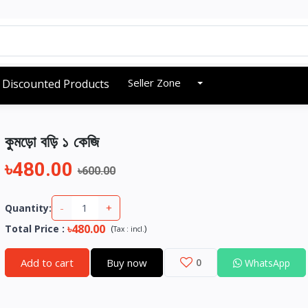
Seller Zone
Discounted Products
কুমড়ো বড়ি ১ কেজি
৳480.00
৳600.00
-
+
Quantity:
৳480.00
Total Price
:
(
)
Tax :
incl.
Add to cart
Buy now
0
WhatsApp