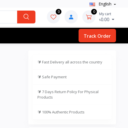
English
0
0
My cart
৳0.00
Track Order
🔰
Fast Delivery all across the country
🔰
Safe Payment
🔰
7 Days Return Policy For Physical
Products
🔰
100% Authentic Products