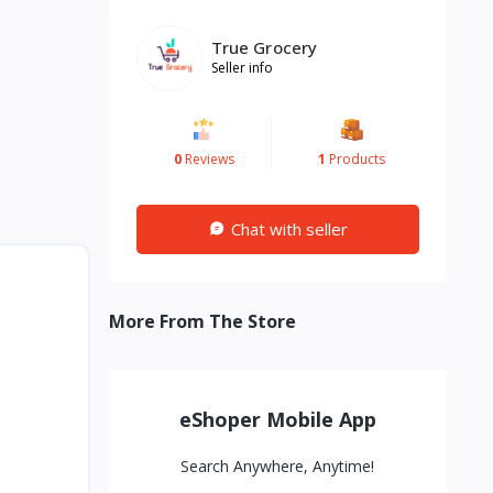
True Grocery
Seller info
0
Reviews
1
Products
Chat with seller
More From The Store
eShoper Mobile App
Search Anywhere, Anytime!