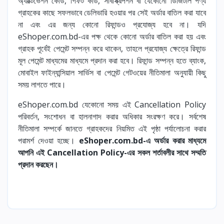
অ্যাক্টিভেশন কোড, গিফট কার্ড, সাবস্ক্রিপশন বা যেকোনো ডিজিটাল পণ্য
গ্রাহকের কাছে সফলভাবে ডেলিভারি হওয়ার পর সেই অর্ডার বাতিল করা যাবে
না এবং এর জন্য কোনো রিফান্ডও প্রযোজ্য হবে না। যদি
eShoper.com.bd-এর পক্ষ থেকে কোনো অর্ডার বাতিল করা হয় এবং
গ্রাহক পূর্বেই পেমেন্ট সম্পন্ন করে থাকেন, তাহলে প্রযোজ্য ক্ষেত্রে রিফান্ড
মূল পেমেন্ট মাধ্যমের মাধ্যমে প্রদান করা হবে। রিফান্ড সম্পন্ন হতে ব্যাংক,
মোবাইল ফাইন্যান্সিয়াল সার্ভিস বা পেমেন্ট গেটওয়ের নীতিমালা অনুযায়ী কিছু
সময় লাগতে পারে।
eShoper.com.bd যেকোনো সময় এই Cancellation Policy
পরিবর্তন, সংশোধন বা হালনাগাদ করার অধিকার সংরক্ষণ করে। সর্বশেষ
নীতিমালা সম্পর্কে জানতে গ্রাহকদের নিয়মিত এই পৃষ্ঠা পর্যালোচনা করার
পরামর্শ দেওয়া হচ্ছে।
eShoper.com.bd-এ অর্ডার করার মাধ্যমে
আপনি এই Cancellation Policy-এর সকল শর্তাবলীর সাথে সম্মতি
প্রদান করছেন।