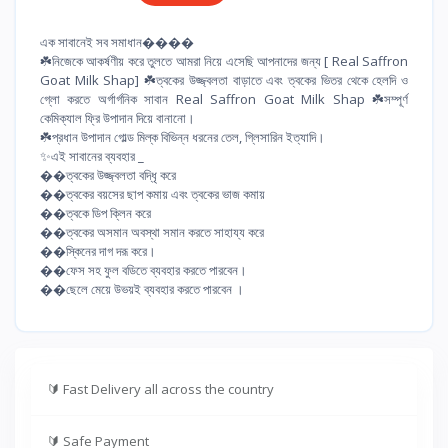
এক সাবানেই সব সমাধান����
☘️নিজেকে আকর্ষণীয় করে তুলতে আমরা নিয়ে এসেছি আপনাদের জন্য [ Real Saffron
Goat Milk Shap] ☘️ত্বকের উজ্জ্বলতা বাড়াতে এবং ত্বকের ভিতর থেকে হেলদি ও
গ্লো করতে অর্গার্গনিক সাবান Real Saffron Goat Milk Shap ☘️সম্পূর্ণ
কেমিক্যাল ফ্রি উপাদান দিয়ে বানানো।
☘️প্রধান উপাদান গোল্ড মিল্ক বিভিন্ন ধরনের তেল, গ্লিসারিন ইত্যাদি।
✨এই সাবানের ব্যবহার _
��ত্বকের উজ্জ্বলতা বদ্ধিৃ করে
��ত্বকের বয়সের ছাপ কমায় এবং ত্বকের ভাজ কমায়
��ত্বকে ডিপ ক্লিন করে
��ত্বকের অসমান অবস্থা সমান করতে সাহায্য করে
��স্কিনের দাগ দরূ করে।
��ফেস সহ ফুল বডিতে ব্যবহার করতে পারবেন।
��ছেলে মেয়ে উভয়ই ব্যবহার করতে পারবেন ।
🔰
Fast Delivery all across the country
🔰
Safe Payment