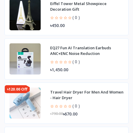
Eiffel Tower Metal Showpiece
Decoration Gift
( 0 )
৳450.00
EQ27 Fun AI Translation Earbuds
ANC+ENC Noise Reduction
( 0 )
৳1,450.00
৳120.00 Off
Travel Hair Dryer For Men And Women
- Hair Dryer
( 0 )
৳670.00
৳790.00