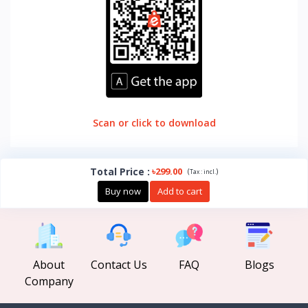
Scan or click to download
Total Price
:
৳299.00
(
)
Tax :
incl.
Buy now
Add to cart
About
Contact Us
FAQ
Blogs
Company