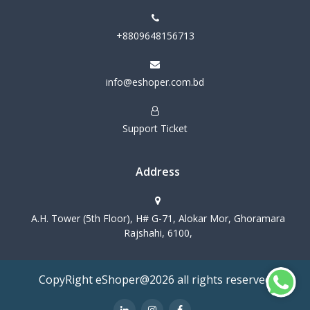
+8809648156713
info@eshoper.com.bd
Support Ticket
Address
A.H. Tower (5th Floor), H# G-71, Alokar Mor, Ghoramara
Rajshahi, 6100,
CopyRight eShoper@2026 all rights reserved